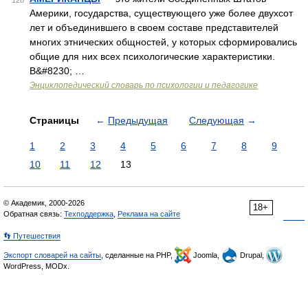
128
Америки, государства, существующего уже более двухсот
лет и объединившего в своем составе представителей
многих этнических общностей, у которых сформировались
общие для них всех психологические характеристики.
В&#8230; …
Энциклопедический словарь по психологии и педагогике
Страницы
←
Предыдущая
Следующая
→
1
2
3
4
5
6
7
8
9
10
11
12
13
© Академик, 2000-2026
18+
Обратная связь:
Техподдержка
,
Реклама на сайте
👣 Путешествия
Экспорт словарей на сайты
, сделанные на PHP,
Joomla,
Drupal,
WordPress, MODx.