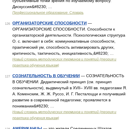
субъективные точки зрения по изучаемому вопросу.
Дискуссия&#8230; …
Профессиональное образование. Словарь
ОРГАНИЗАТОРСКИЕ СПОСОБНОСТИ
—
126
ОРГАНИЗАТОРСКИЕ СПОСОБНОСТИ. Способности к
организаторской деятельности. Психологическая структура
О. с. включает в себя: коммуникативные способности,
практический ум, способность активизировать других,
критичность, тактичность, инициативность,&#8230; …
Новый словарь методических терминов и понятий (теория и
практика обучения языкам)
СОЗНАТЕЛЬНОСТЬ В ОБУЧЕНИИ
— СОЗНАТЕЛЬНОСТЬ
127
В ОБУЧЕНИИ. Дидактический принцип (см. принцип
сознательности), выдвинутый в XVII– XVIII вв. педагогами Я.
А. Коменским, Ж. Ж. Руссо, И. Г. Песталоцци и получивший
развитие в современной педагогике; проявляется в
понимании&#8230; …
Новый словарь методических терминов и понятий (теория и
практика обучения языкам)
АМЕРИКАНЦЫ
— это жители Соединенных Штатов